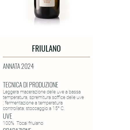
FRIULANO
ANNATA 2024
TECNICA DI PRODUZIONE
Leggera macerazione delle uve a bassa
temperatura, spremitura soffice delle uve
; fermentazione a temperatura
controllata; stoccaggio a 15° C.
UVE
100% Tocai friulano